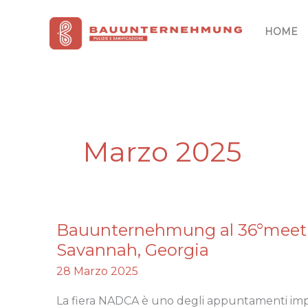
Vai
al
HOME
contenuto
Marzo 2025
Bauunternehmung al 36°meet
Bauunternehmung
al
Savannah, Georgia
36°meeting
28 Marzo 2025
NADCA
a
La fiera NADCA è uno degli appuntamenti impe