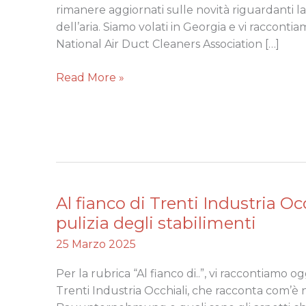
Savannah,
rimanere aggiornati sulle novità riguardanti la
Georgia
dell’aria. Siamo volati in Georgia e vi racconti
National Air Duct Cleaners Association […]
Read More »
Al fianco di Trenti Industria Occ
Al
fianco
pulizia degli stabilimenti
di
25 Marzo 2025
Trenti
Industria
Per la rubrica “Al fianco di..”, vi raccontiamo o
Occhiali
Trenti Industria Occhiali, che racconta com’è 
per