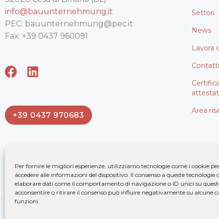
info@bauunternehmung.it
Settori
PEC: bauunternehmung@pec.it
News
Fax: +39 0437 960091
Lavora 
Contatt
F
L
a
i
Certific
c
n
attestat
e
k
Area ris
+39 0437 970683
b
e
o
d
o
i
k
n
Per fornire le migliori esperienze, utilizziamo tecnologie come i cookie 
accedere alle informazioni del dispositivo. Il consenso a queste tecnologie 
elaborare dati come il comportamento di navigazione o ID unici su quest
acconsentire o ritirare il consenso può influire negativamente su alcune ca
funzioni.
COPYRIGHT © 2025 BAUU