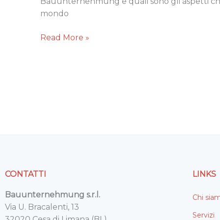
Bauunternehmung e quali sono gli aspetti che 
la
mondo
pulizia
degli
Read More »
stabilimenti
CONTATTI
LINKS
Bauunternehmung s.r.l.
Chi sia
Via U. Bracalenti, 13
Servizi
32020 Cesa di Limana (BL)