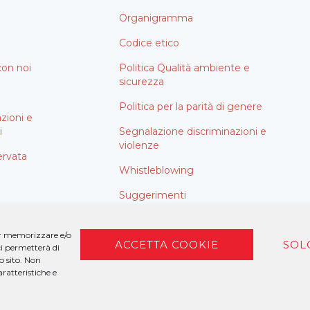
Organigramma
Codice etico
con noi
Politica Qualità ambiente e
sicurezza
i
Politica per la parità di genere
azioni e
i
Segnalazione discriminazioni e
violenze
ervata
Whistleblowing
Suggerimenti
Aiuti di stato
per memorizzare e/o
ACCETTA COOKIE
SOL
ci permetterà di
o sito. Non
ratteristiche e
NTERNEHMUNG – P.I. 00958260259 –
PRIVACY
| MADE BY
LARIN