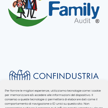
Per fornire le migliori esperienze, utilizziamo tecnologie come i cookie
per memorizzare e/o accedere alle informazioni del dispositivo. Il
consenso a queste tecnologie ci permetterà di elaborare dati come il
comportamento di navigazione o ID unici su questo sito. Non
acconsentire o ritirare il consenso può influire negativamente su alcune