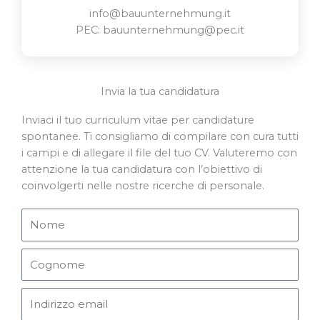
info@bauunternehmung.it
PEC: bauunternehmung@pec.it
Invia la tua candidatura
Inviaci il tuo curriculum vitae per candidature
spontanee. Ti consigliamo di compilare con cura tutti
i campi e di allegare il file del tuo CV. Valuteremo con
attenzione la tua candidatura con l’obiettivo di
coinvolgerti nelle nostre ricerche di personale.
N
o
m
C
e
o
g
E
n
m