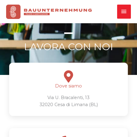
Vai
MEN
al
contenuto
PRI
LAVORA CON NOI
Dove siamo
Via U. Bracalenti, 13
32020 Cesa di Limana (BL)