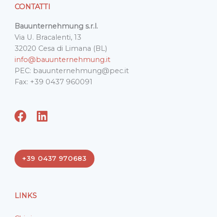
CONTATTI
Bauunternehmung s.r.l.
Via U. Bracalenti, 13
32020 Cesa di Limana (BL)
info@bauunternehmung.it
PEC: bauunternehmung@pec.it
Fax: +39 0437 960091
F
L
a
i
c
n
e
k
+39 0437 970683
b
e
o
d
o
i
LINKS
k
n