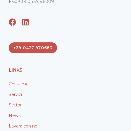
Fax: +39 0437 960091
F
L
a
i
c
n
e
k
+39 0437 970683
b
e
o
d
o
i
LINKS
k
n
Chi siamo
Servizi
Settori
News
Lavora con noi