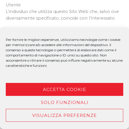
Utente
L’individuo che utilizza questo Sito Web che, salvo ove
diversamente specificato, coincide con l’Interessato.
Interessato
La persona fisica cui si riferiscono i Dati Personali.
Per fornire le migliori esperienze, utilizziamo tecnologie come i cookie
per memorizzare e/o accedere alle informazioni del dispositivo. Il
consenso a queste tecnologie ci permetterà di elaborare dati come il
Responsabile del Trattamento (o Responsabile)
comportamento di navigazione o ID unici su questo sito. Non
La persona fisica, giuridica, la pubblica amministrazione
acconsentire o ritirare il consenso può influire negativamente su alcune
e qualsiasi altro ente che tratta dati personali per conto
caratteristiche e funzioni.
del Titolare, secondo quanto esposto nella presente
privacy policy.
ACCETTA COOKIE
Titolare del Trattamento (o Titolare)
La persona fisica o giuridica, l’autorità pubblica, il
SOLO FUNZIONALI
servizio o altro organismo che, singolarmente o
insieme ad altri, determina le finalità e i mezzi del
VISUALIZZA PREFERENZE
trattamento di dati personali e gli strumenti adottati, ivi
comprese le misure di sicurezza relative al