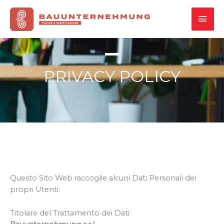
Vai
MEN
al
contenuto
PRI
PRIVACY POLICY
Questo Sito Web raccoglie alcuni Dati Personali dei
propri Utenti.
Titolare del Trattamento dei Dati