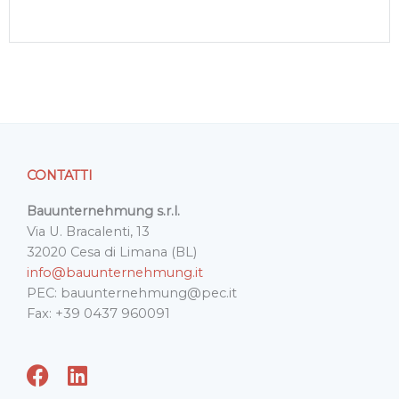
CONTATTI
Bauunternehmung s.r.l.
Via U. Bracalenti, 13
32020 Cesa di Limana (BL)
info@bauunternehmung.it
PEC: bauunternehmung@pec.it
Fax: +39 0437 960091
F
L
a
i