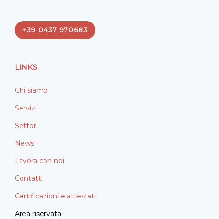
c
n
e
k
+39 0437 970683
b
e
o
d
o
i
LINKS
k
n
Chi siamo
Servizi
Settori
News
Lavora con noi
Contatti
Certificazioni e attestati
Area riservata