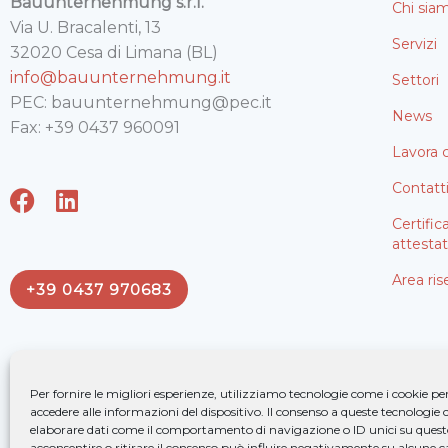
Bauunternehmung s.r.l.
Chi sia
Via U. Bracalenti, 13
Servizi
32020 Cesa di Limana (BL)
info@bauunternehmung.it
Settori
PEC: bauunternehmung@pec.it
News
Fax: +39 0437 960091
Lavora 
Contatt
F
L
a
i
Certific
c
n
attestat
e
k
Area ris
+39 0437 970683
b
e
o
d
o
i
k
n
Per fornire le migliori esperienze, utilizziamo tecnologie come i cookie 
accedere alle informazioni del dispositivo. Il consenso a queste tecnologie 
elaborare dati come il comportamento di navigazione o ID unici su quest
acconsentire o ritirare il consenso può influire negativamente su alcune ca