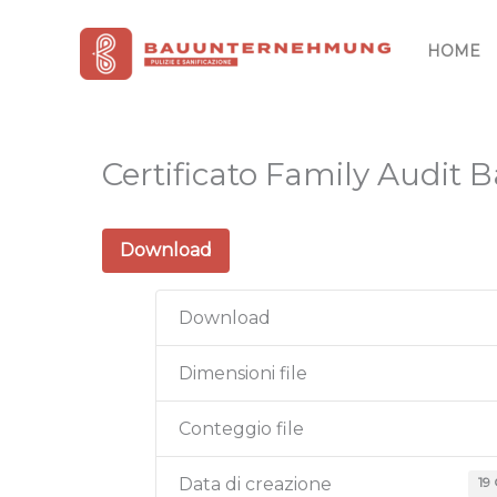
Vai
al
HOME
contenuto
Certificato Family Audi
Download
Download
Dimensioni file
Conteggio file
19
Data di creazione