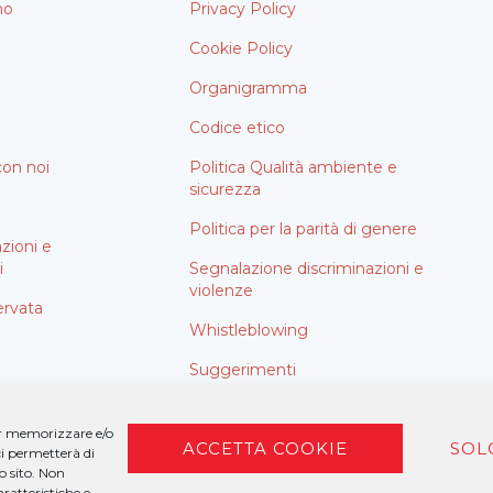
mo
Privacy Policy
Cookie Policy
Organigramma
Codice etico
con noi
Politica Qualità ambiente e
sicurezza
i
Politica per la parità di genere
azioni e
i
Segnalazione discriminazioni e
violenze
ervata
Whistleblowing
Suggerimenti
Aiuti di stato
per memorizzare e/o
ACCETTA COOKIE
SOL
ci permetterà di
o sito. Non
ratteristiche e