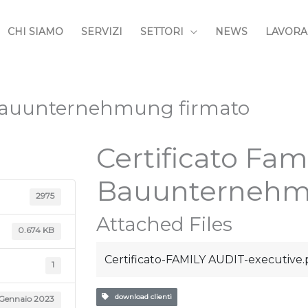
CHI SIAMO
SERVIZI
SETTORI
NEWS
LAVORA
t Bauunternehmung firmato
Certificato Fam
Bauunternehm
2975
Attached Files
0.674 KB
Certificato-FAMILY AUDIT-executive.
1
download clienti
 Gennaio 2023