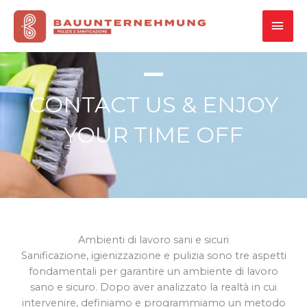
Vai
MEN
al
contenuto
PRI
CONTACT US & ENJOY
YOUR TIME OFF
Ambienti di lavoro sani e sicuri
Sanificazione, igienizzazione e pulizia sono tre aspetti
fondamentali per garantire un ambiente di lavoro
sano e sicuro. Dopo aver analizzato la realtà in cui
intervenire, definiamo e programmiamo un metodo