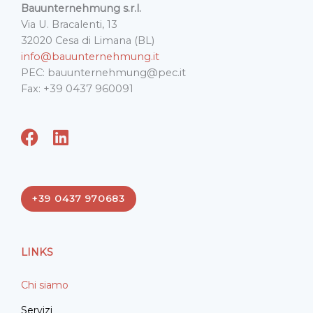
Bauunternehmung s.r.l.
Via U. Bracalenti, 13
32020 Cesa di Limana (BL)
info@bauunternehmung.it
PEC: bauunternehmung@pec.it
Fax: +39 0437 960091
F
L
a
i
c
n
e
k
+39 0437 970683
b
e
o
d
o
i
LINKS
k
n
Chi siamo
Servizi