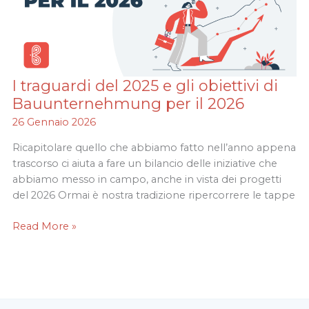
I traguardi del 2025 e gli obiettivi di
I
traguardi
Bauunternehmung per il 2026
del
26 Gennaio 2026
2025
e
Ricapitolare quello che abbiamo fatto nell’anno appena
gli
trascorso ci aiuta a fare un bilancio delle iniziative che
obiettivi
abbiamo messo in campo, anche in vista dei progetti
di
del 2026 Ormai è nostra tradizione ripercorrere le tappe
Bauunternehmung
Read More »
per
il
2026