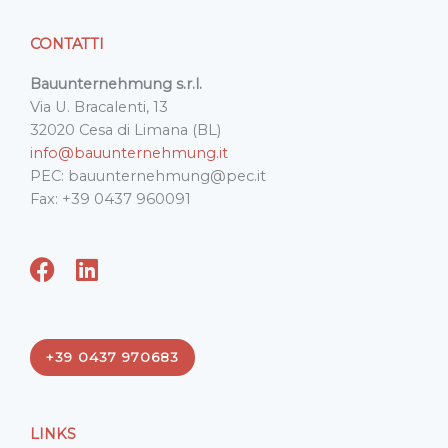
CONTATTI
Bauunternehmung s.r.l.
Via U. Bracalenti, 13
32020 Cesa di Limana (BL)
info@bauunternehmung.it
PEC: bauunternehmung@pec.it
Fax: +39 0437 960091
F
L
a
i
c
n
e
k
+39 0437 970683
b
e
o
d
o
i
LINKS
k
n