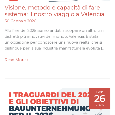
Visione, metodo e capacità di fare
Visione,
metodo
sistema: il nostro viaggio a Valencia
e
30 Gennaio 2026
capacità
di
Alla fine del 2025 siamo andati a scoprire un altro tra i
fare
distretti più innovativi del mondo, Valencia. È stata
sistema:
un’occasione per conoscere una nuova realtà, che si
il
distingue per la sua industria manifatturiera evoluta […]
nostro
Read More »
viaggio
a
Valencia
Gen
26
2026