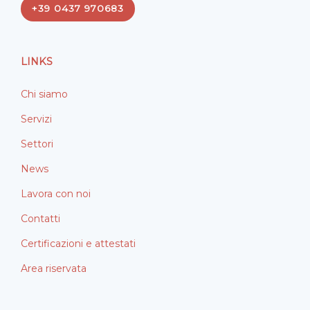
+39 0437 970683
b
e
o
d
o
i
LINKS
k
n
Chi siamo
Servizi
Settori
News
Lavora con noi
Contatti
Certificazioni e attestati
Area riservata