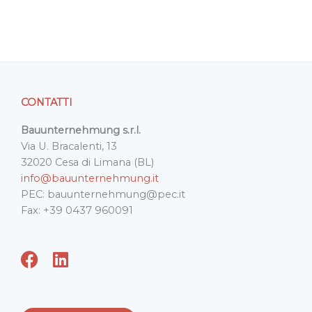
CONTATTI
Bauunternehmung s.r.l.
Via U. Bracalenti, 13
32020 Cesa di Limana (BL)
info@bauunternehmung.it
PEC: bauunternehmung@pec.it
Fax: +39 0437 960091
F
L
a
i
c
n
e
k