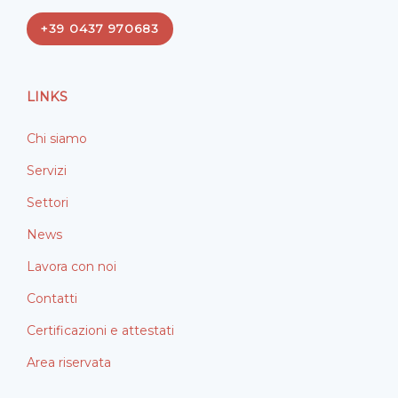
e
k
+39 0437 970683
b
e
o
d
o
i
LINKS
k
n
Chi siamo
Servizi
Settori
News
Lavora con noi
Contatti
Certificazioni e attestati
Area riservata