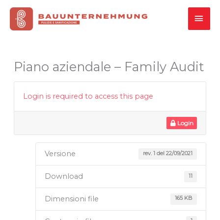
Vai
MEN
al
contenuto
PRI
Piano aziendale – Family Audit
Login is required to access this page
Login
Versione
rev. 1 del 22/09/2021
Download
11
Dimensioni file
165 KB