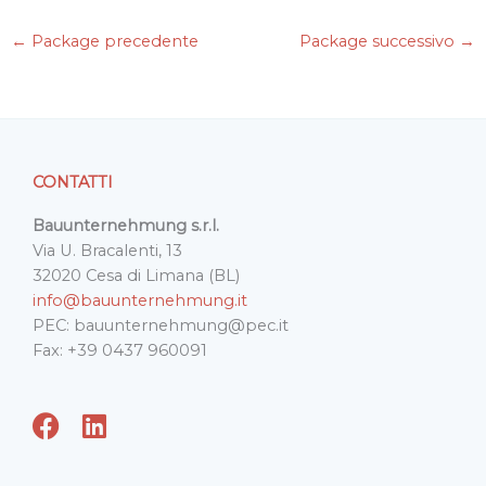
c
i
n
a
a
e
t
k
i
t
←
Package precedente
Package successivo
→
b
t
e
l
s
o
e
d
A
o
r
I
p
k
n
p
CONTATTI
Bauunternehmung s.r.l.
Via U. Bracalenti, 13
32020 Cesa di Limana (BL)
info@bauunternehmung.it
PEC: bauunternehmung@pec.it
Fax: +39 0437 960091
F
L
a
i
c
n