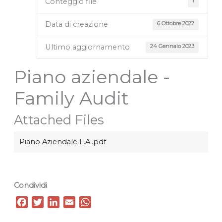
Conteggio file
1
Data di creazione
6 Ottobre 2022
Ultimo aggiornamento
24 Gennaio 2023
Piano aziendale -
Family Audit
Attached Files
Piano Aziendale F.A..pdf
Condividi
F
T
L
E
W
a
w
i
m
h