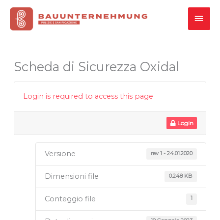
Vai
MEN
al
contenuto
PRI
Scheda di Sicurezza Oxidal
Login is required to access this page
Login
Versione
rev 1 - 24.01.2020
Dimensioni file
0.248 KB
Conteggio file
1