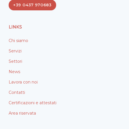
e
k
+39 0437 970683
b
e
o
d
o
i
LINKS
k
n
Chi siamo
Servizi
Settori
News
Lavora con noi
Contatti
Certificazioni e attestati
Area riservata