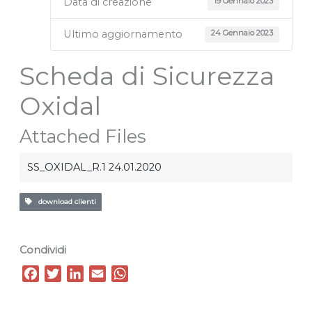
Data di creazione
19 Gennaio 2023
Ultimo aggiornamento
24 Gennaio 2023
Scheda di Sicurezza
Oxidal
Attached Files
SS_OXIDAL_R.1 24.01.2020
download clienti
Condividi
F
T
L
E
W
a
w
i
m
h
c
i
n
a
a