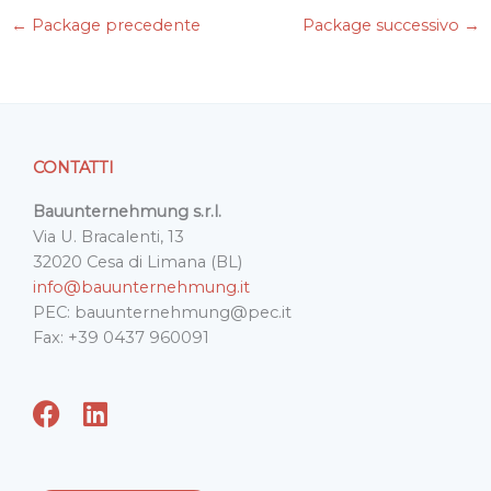
e
t
k
i
t
←
Package precedente
Package successivo
→
b
t
e
l
s
o
e
d
A
o
r
I
p
k
n
p
CONTATTI
Bauunternehmung s.r.l.
Via U. Bracalenti, 13
32020 Cesa di Limana (BL)
info@bauunternehmung.it
PEC: bauunternehmung@pec.it
Fax: +39 0437 960091
F
L
a
i
c
n