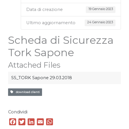
Data di creazione
19 Gennaio 2023
Ultimo aggiornamento
24 Gennaio 2023
Scheda di Sicurezza
Tork Sapone
Attached Files
SS_TORK Sapone 29.03.2018
download clienti
Condividi
F
T
L
E
W
a
w
i
m
h