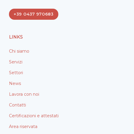
c
n
e
k
+39 0437 970683
b
e
o
d
o
i
LINKS
k
n
Chi siamo
Servizi
Settori
News
Lavora con noi
Contatti
Certificazioni e attestati
Area riservata