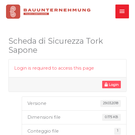
Vai
MEN
al
contenuto
PRI
Scheda di Sicurezza Tork
Sapone
Login is required to access this page
Login
Versione
29.03.2018
Dimensioni file
0.175 KB
Conteggio file
1