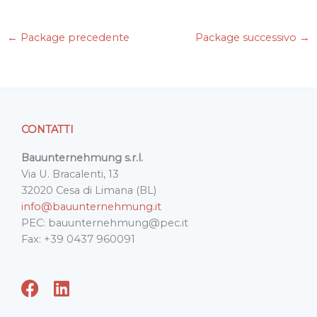
c
i
n
a
a
e
t
k
i
t
←
Package precedente
Package successivo
→
b
t
e
l
s
o
e
d
A
o
r
I
p
k
n
p
CONTATTI
Bauunternehmung s.r.l.
Via U. Bracalenti, 13
32020 Cesa di Limana (BL)
info@bauunternehmung.it
PEC: bauunternehmung@pec.it
Fax: +39 0437 960091
F
L
a
i