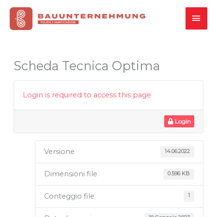
Vai
MEN
al
contenuto
PRI
Scheda Tecnica Optima
Login is required to access this page
Login
Versione
14.06.2022
Dimensioni file
0.596 KB
Conteggio file
1