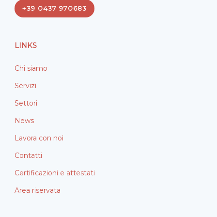
e
k
+39 0437 970683
b
e
o
d
o
i
LINKS
k
n
Chi siamo
Servizi
Settori
News
Lavora con noi
Contatti
Certificazioni e attestati
Area riservata