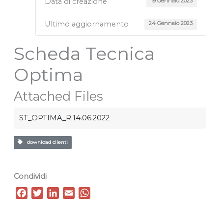
Data di creazione
19 Gennaio 2023
Ultimo aggiornamento
24 Gennaio 2023
Scheda Tecnica
Optima
Attached Files
ST_OPTIMA_R.14.06.2022
download clienti
Condividi
F
T
L
E
W
a
w
i
m
h
c
i
n
a
a