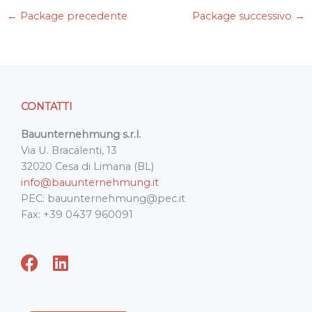
e
t
k
i
t
←
Package precedente
Package successivo
→
b
t
e
l
s
o
e
d
A
o
r
I
p
k
n
p
CONTATTI
Bauunternehmung s.r.l.
Via U. Bracalenti, 13
32020 Cesa di Limana (BL)
info@bauunternehmung.it
PEC: bauunternehmung@pec.it
Fax: +39 0437 960091
F
L
a
i
c
n