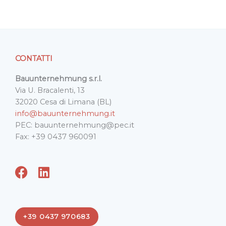
CONTATTI
Bauunternehmung s.r.l.
Via U. Bracalenti, 13
32020 Cesa di Limana (BL)
info@bauunternehmung.it
PEC: bauunternehmung@pec.it
Fax: +39 0437 960091
F
L
a
i
c
n
e
k
+39 0437 970683
b
e