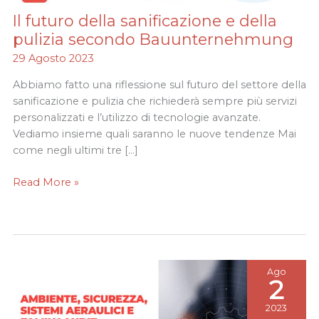
Il futuro della sanificazione e della
Il
futuro
pulizia secondo Bauunternehmung
della
29 Agosto 2023
sanificazione
e
Abbiamo fatto una riflessione sul futuro del settore della
della
sanificazione e pulizia che richiederà sempre più servizi
pulizia
personalizzati e l’utilizzo di tecnologie avanzate.
secondo
Vediamo insieme quali saranno le nuove tendenze Mai
Bauunternehmung
come negli ultimi tre […]
Read More »
Ago
2
2023