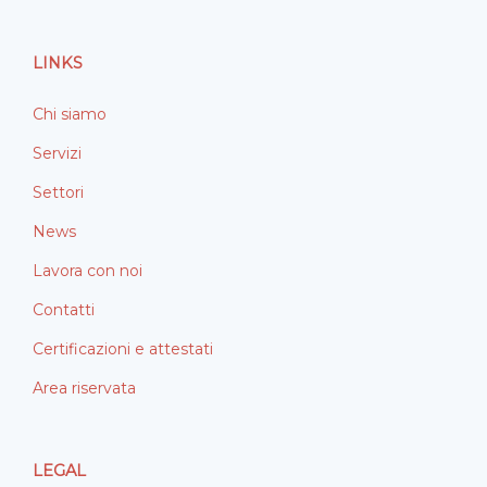
o
d
o
i
LINKS
k
n
Chi siamo
Servizi
Settori
News
Lavora con noi
Contatti
Certificazioni e attestati
Area riservata
LEGAL