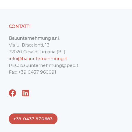
CONTATTI
Bauunternehmung s.r.l.
Via U. Bracalenti, 13
32020 Cesa di Limana (BL)
info@bauunternehmung.it
PEC: bauunternehmung@pec.it
Fax: +39 0437 960091
F
L
a
i
c
n
e
k
+39 0437 970683
b
e
o
d