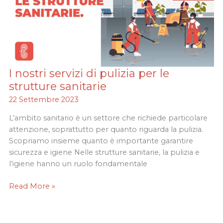
I nostri servizi di pulizia per le
I
nostri
strutture sanitarie
servizi
22 Settembre 2023
di
pulizia
L’ambito sanitario è un settore che richiede particolare
per
attenzione, soprattutto per quanto riguarda la pulizia.
le
Scopriamo insieme quanto è importante garantire
strutture
sicurezza e igiene Nelle strutture sanitarie, la pulizia e
sanitarie
l’igiene hanno un ruolo fondamentale
Read More »