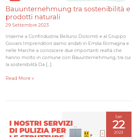
Bauunternehmung tra sostenibilità e
Bauunternehmung
tra
prodotti naturali
sostenibilità
29 Settembre 2023
e
prodotti
Insieme a Confindustria Belluno Dolomiti e al Gruppo
naturali
Giovani Imprenditori siamo andati in Emilia Romagna e
nelle Marche a conoscere due importanti realtà che
hanno molto in comune con Bauunternehmung, tra cui
la sostenibilità Da […]
Read More »
Set
22
2023