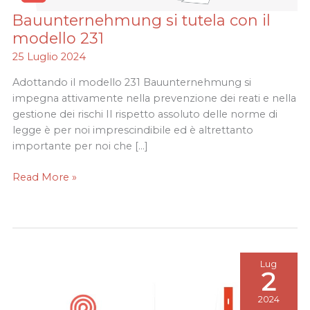
Bauunternehmung si tutela con il
Bauunternehmung
si
modello 231
tutela
25 Luglio 2024
con
il
Adottando il modello 231 Bauunternehmung si
modello
impegna attivamente nella prevenzione dei reati e nella
231
gestione dei rischi Il rispetto assoluto delle norme di
legge è per noi imprescindibile ed è altrettanto
importante per noi che […]
Read More »
Lug
2
2024