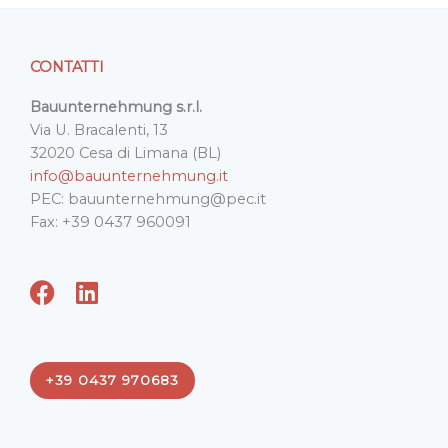
CONTATTI
Bauunternehmung s.r.l.
Via U. Bracalenti, 13
32020 Cesa di Limana (BL)
info@bauunternehmung.it
PEC: bauunternehmung@pec.it
Fax: +39 0437 960091
F
L
a
i
c
n
e
k
+39 0437 970683
b
e
o
d
o
i