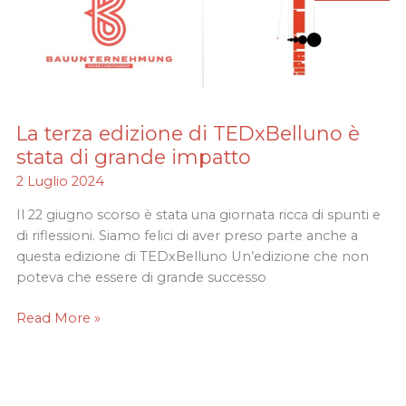
La terza edizione di TEDxBelluno è
La
terza
stata di grande impatto
edizione
2 Luglio 2024
di
TEDxBelluno
Il 22 giugno scorso è stata una giornata ricca di spunti e
è
di riflessioni. Siamo felici di aver preso parte anche a
stata
questa edizione di TEDxBelluno Un’edizione che non
di
poteva che essere di grande successo
grande
Read More »
impatto