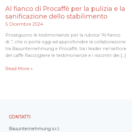
Al fianco di Procaffè per la pulizia e la
Al
fianco
sanificazione dello stabilimento
di
5 Dicembre 2024
Procaffè
per
Proseguono le testimonianze per la rubrica “Al fianco
la
di..”, che ci porta oggi ad approfondire la collaborazione
pulizia
tra Bauunternehmung e Procaffé, tra i leader nel settore
e
del caffè Raccogliere le testimonianze e i riscontri dei […]
la
Read More »
sanificazione
dello
stabilimento
CONTATTI
Bauunternehmung s.r.l.