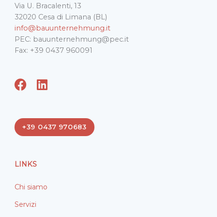
Via U. Bracalenti, 13
32020 Cesa di Limana (BL)
info@bauunternehmung.it
PEC: bauunternehmung@pec.it
Fax: +39 0437 960091
F
L
a
i
c
n
e
k
+39 0437 970683
b
e
o
d
o
i
LINKS
k
n
Chi siamo
Servizi