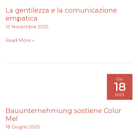
La gentilezza e la comunicazione
La
gentilezza
empatica
e
10 Novembre 2025
la
comunicazione
Read More »
empatica
Giu
18
2025
Bauunternehmung sostiene Color
Bauunternehmung
sostiene
Mel
Color
18 Giugno 2025
Mel