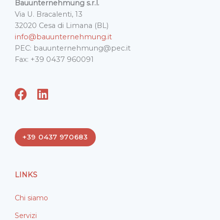
Bauunternehmung s.r.l.
Via U. Bracalenti, 13
32020 Cesa di Limana (BL)
info@bauunternehmung.it
PEC: bauunternehmung@pec.it
Fax: +39 0437 960091
F
L
a
i
c
n
e
k
+39 0437 970683
b
e
o
d
o
i
LINKS
k
n
Chi siamo
Servizi