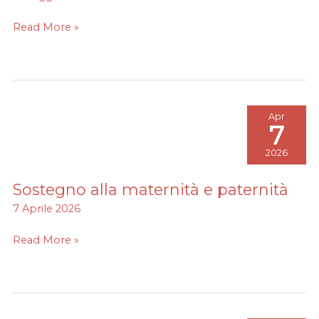
Family
Audit
Read More »
per
il
5°
anno
Apr
7
2026
Sostegno alla maternità e paternità
Sostegno
alla
7 Aprile 2026
maternità
e
Read More »
paternità