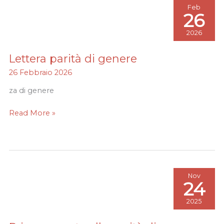
Feb
26
2026
Lettera parità di genere
Lettera
parità
26 Febbraio 2026
di
za di genere
genere
Read More »
Nov
24
2025