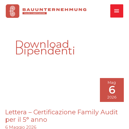
Vai
MEN
al
contenuto
PRI
Download
Dipendenti
Mag
6
2026
Lettera – Certificazione Family Audit
Lettera
–
per il 5° anno
Certificazione
6 Maggio 2026