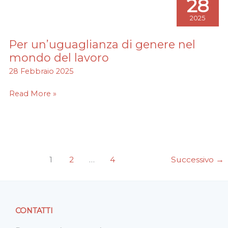
28
2025
Per un’uguaglianza di genere nel
Per
un’uguaglianza
mondo del lavoro
di
28 Febbraio 2025
genere
nel
Read More »
mondo
del
lavoro
1
2
…
4
Successivo
→
CONTATTI