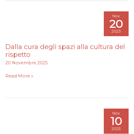
Nov
20
2025
Dalla cura degli spazi alla cultura del
Dalla
cura
rispetto
degli
20 Novembre 2025
spazi
alla
Read More »
cultura
del
rispetto
Nov
10
2025