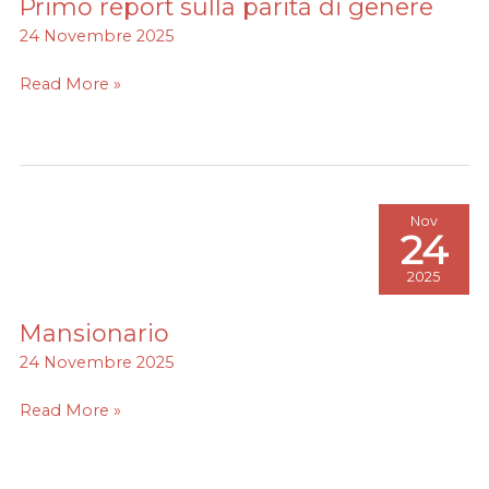
Primo report sulla parità di genere
Primo
report
24 Novembre 2025
sulla
parità
Read More »
di
genere
Nov
24
2025
Mansionario
Mansionario
24 Novembre 2025
Read More »