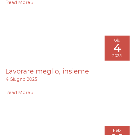
Read More »
Giu
4
2025
Lavorare meglio, insieme
Lavorare
meglio,
4 Giugno 2025
insieme
Read More »
Feb