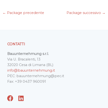
c
i
n
a
a
e
t
k
i
t
←
Package precedente
Package successivo
→
b
t
e
l
s
o
e
d
A
o
r
I
p
k
n
p
CONTATTI
Bauunternehmung s.r.l.
Via U. Bracalenti, 13
32020 Cesa di Limana (BL)
info@bauunternehmung.it
PEC: bauunternehmung@pec.it
Fax: +39 0437 960091
F
L
a
i