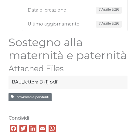
Data di creazione
7 Aprile 2026
Ultimo aggiornamento
7 Aprile 2026
Sostegno alla
maternità e paternità
Attached Files
BAU_lettera B (1).pdf
download dipendenti
Condividi
F
T
L
E
W
a
w
i
m
h