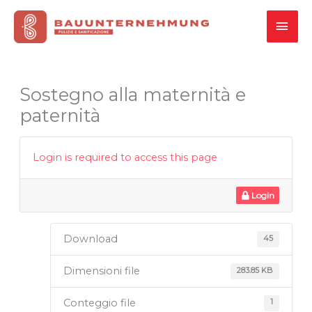
Vai
MEN
al
contenuto
PRI
Sostegno alla maternità e
paternità
Login is required to access this page
Login
Download
45
Dimensioni file
283.85 KB
Conteggio file
1