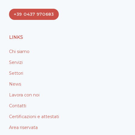
c
n
e
k
+39 0437 970683
b
e
o
d
o
i
LINKS
k
n
Chi siamo
Servizi
Settori
News
Lavora con noi
Contatti
Certificazioni e attestati
Area riservata