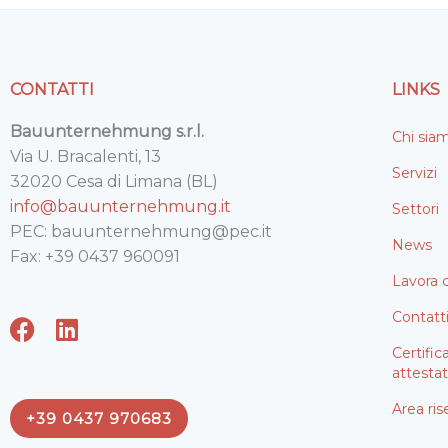
k
n
p
CONTATTI
LINKS
Bauunternehmung s.r.l.
Chi sia
Via U. Bracalenti, 13
Servizi
32020 Cesa di Limana (BL)
info@bauunternehmung.it
Settori
PEC: bauunternehmung@pec.it
News
Fax: +39 0437 960091
Lavora 
Contatt
F
L
a
i
Certific
c
n
attestat
e
k
Area ris
+39 0437 970683
b
e