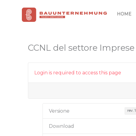
Vai
al
HOME
contenuto
CCNL del settore Imprese di
Login is required to access this page
rev. 
Versione
Download