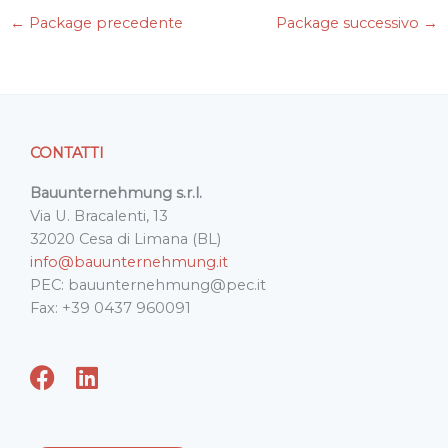
e
t
k
i
t
←
Package precedente
Package successivo
→
b
t
e
l
s
o
e
d
A
o
r
I
p
k
n
p
CONTATTI
Bauunternehmung s.r.l.
Via U. Bracalenti, 13
32020 Cesa di Limana (BL)
info@bauunternehmung.it
PEC: bauunternehmung@pec.it
Fax: +39 0437 960091
F
L
a
i
c
n