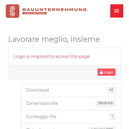
Vai
MEN
al
contenuto
PRI
Lavorare meglio, insieme
Login is required to access this page
Login
Download
63
Dimensioni file
595.00 KB
Conteggio file
1