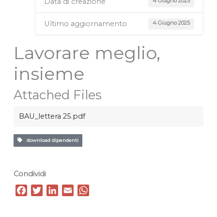
Data di creazione
4 Giugno 2025
Ultimo aggiornamento
4 Giugno 2025
Lavorare meglio,
insieme
Attached Files
BAU_lettera 25.pdf
download dipendenti
Condividi
F
T
L
E
W
a
w
i
m
h
c
i
n
a
a