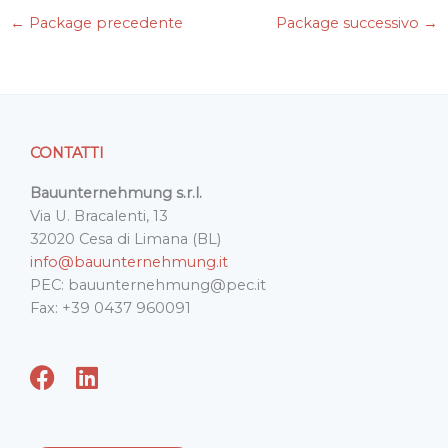
e
t
k
i
t
←
Package precedente
Package successivo
→
b
t
e
l
s
o
e
d
A
o
r
I
p
k
n
p
CONTATTI
Bauunternehmung s.r.l.
Via U. Bracalenti, 13
32020 Cesa di Limana (BL)
info@bauunternehmung.it
PEC: bauunternehmung@pec.it
Fax: +39 0437 960091
F
L
a
i
c
n