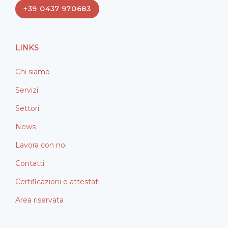
e
k
+39 0437 970683
b
e
o
d
o
i
LINKS
k
n
Chi siamo
Servizi
Settori
News
Lavora con noi
Contatti
Certificazioni e attestati
Area riservata