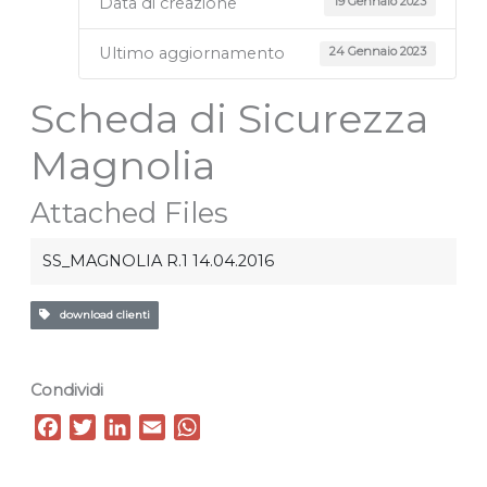
Data di creazione
19 Gennaio 2023
Ultimo aggiornamento
24 Gennaio 2023
Scheda di Sicurezza
Magnolia
Attached Files
SS_MAGNOLIA R.1 14.04.2016
download clienti
Condividi
F
T
L
E
W
a
w
i
m
h
c
i
n
a
a