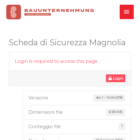
Vai
MEN
al
contenuto
PRI
Scheda di Sicurezza Magnolia
Login is required to access this page
Login
Versione
rev 1 - 14.04.2016
Dimensioni file
6.100 KB
Conteggio file
1