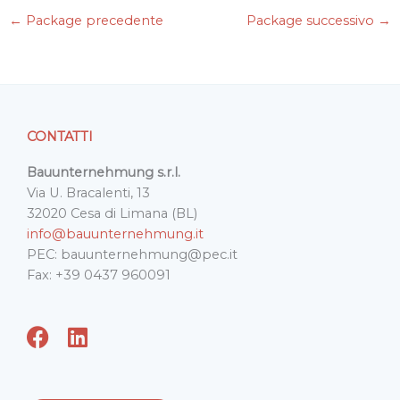
e
t
k
i
t
←
Package precedente
Package successivo
→
b
t
e
l
s
o
e
d
A
o
r
I
p
k
n
p
CONTATTI
Bauunternehmung s.r.l.
Via U. Bracalenti, 13
32020 Cesa di Limana (BL)
info@bauunternehmung.it
PEC: bauunternehmung@pec.it
Fax: +39 0437 960091
F
L
a
i
c
n