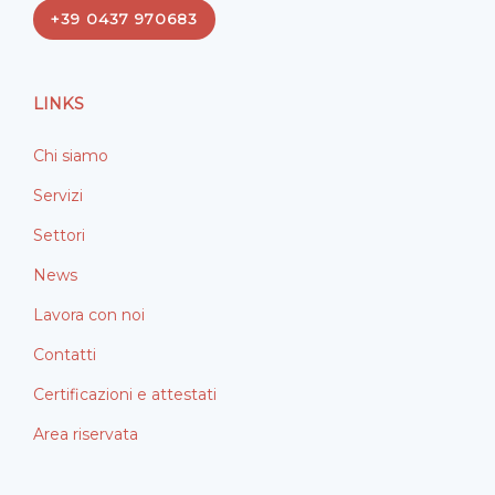
e
k
+39 0437 970683
b
e
o
d
o
i
LINKS
k
n
Chi siamo
Servizi
Settori
News
Lavora con noi
Contatti
Certificazioni e attestati
Area riservata