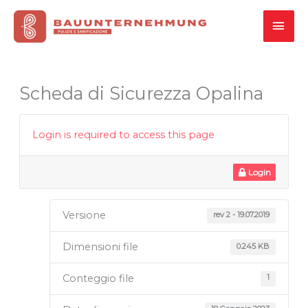
Vai
MEN
al
contenuto
PRI
Scheda di Sicurezza Opalina
Login is required to access this page
Login
Versione
rev 2 - 19.07.2019
Dimensioni file
0.245 KB
Conteggio file
1