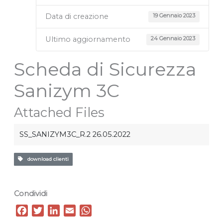
Data di creazione
19 Gennaio 2023
Ultimo aggiornamento
24 Gennaio 2023
Scheda di Sicurezza
Sanizym 3C
Attached Files
SS_SANIZYM3C_R.2 26.05.2022
download clienti
Condividi
F
T
L
E
W
a
w
i
m
h