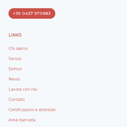
c
n
e
k
+39 0437 970683
b
e
o
d
o
i
LINKS
k
n
Chi siamo
Servizi
Settori
News
Lavora con noi
Contatti
Certificazioni e attestati
Area riservata