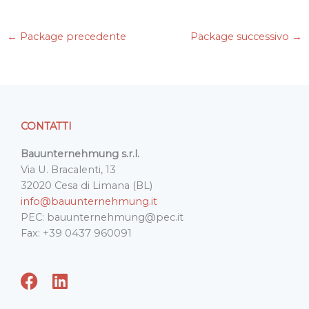
c
i
n
a
a
e
t
k
i
t
←
Package precedente
Package successivo
→
b
t
e
l
s
o
e
d
A
o
r
I
p
k
n
p
CONTATTI
Bauunternehmung s.r.l.
Via U. Bracalenti, 13
32020 Cesa di Limana (BL)
info@bauunternehmung.it
PEC: bauunternehmung@pec.it
Fax: +39 0437 960091
F
L
a
i