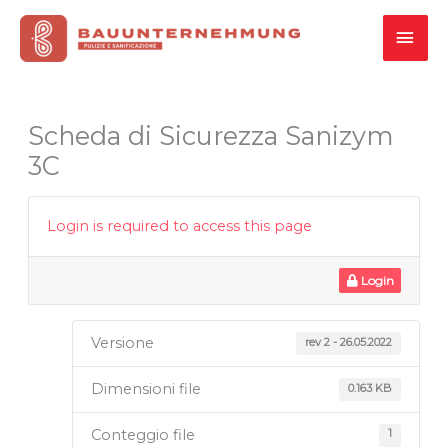
Vai
MEN
al
contenuto
PRI
Scheda di Sicurezza Sanizym
3C
Login is required to access this page
Login
Versione
rev 2 - 26.05.2022
Dimensioni file
0.163 KB
Conteggio file
1