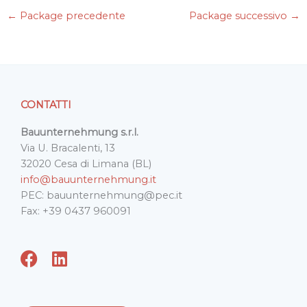
e
t
k
i
t
←
Package precedente
Package successivo
→
b
t
e
l
s
o
e
d
A
o
r
I
p
k
n
p
CONTATTI
Bauunternehmung s.r.l.
Via U. Bracalenti, 13
32020 Cesa di Limana (BL)
info@bauunternehmung.it
PEC: bauunternehmung@pec.it
Fax: +39 0437 960091
F
L
a
i
c
n