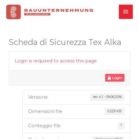
Vai
MEN
al
contenuto
PRI
Scheda di Sicurezza Tex Alka
Login is required to access this page
Login
Versione
rev 4.1 - 09.06.2016
Dimensioni file
0.229 KB
Conteggio file
1