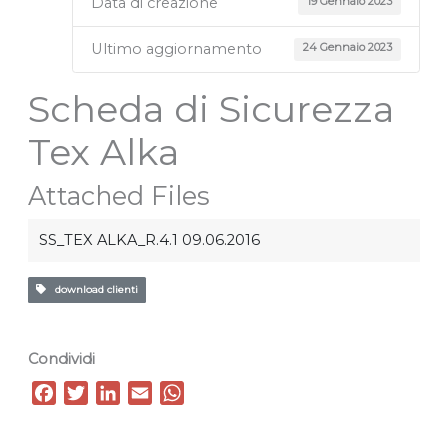
Data di creazione
19 Gennaio 2023
Ultimo aggiornamento
24 Gennaio 2023
Scheda di Sicurezza
Tex Alka
Attached Files
SS_TEX ALKA_R.4.1 09.06.2016
download clienti
Condividi
F
T
L
E
W
a
w
i
m
h
c
i
n
a
a