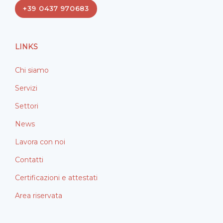
e
k
+39 0437 970683
b
e
o
d
o
i
LINKS
k
n
Chi siamo
Servizi
Settori
News
Lavora con noi
Contatti
Certificazioni e attestati
Area riservata