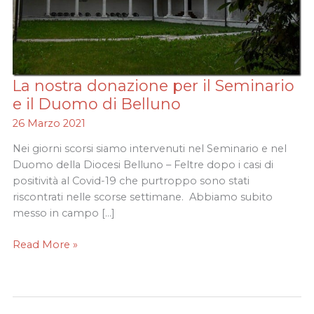
La nostra donazione per il Seminario
La
nostra
e il Duomo di Belluno
donazione
26 Marzo 2021
per
il
Nei giorni scorsi siamo intervenuti nel Seminario e nel
Seminario
Duomo della Diocesi Belluno – Feltre dopo i casi di
e
positività al Covid-19 che purtroppo sono stati
il
riscontrati nelle scorse settimane. Abbiamo subito
Duomo
messo in campo […]
di
Read More »
Belluno