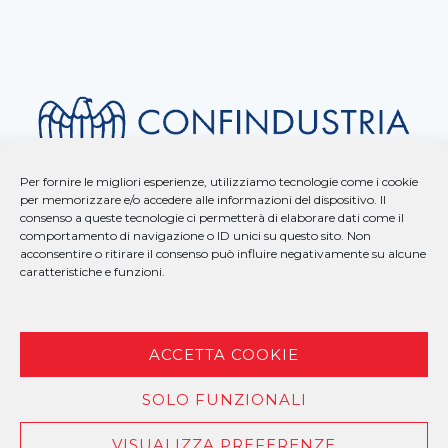
Per fornire le migliori esperienze, utilizziamo tecnologie come i cookie
per memorizzare e/o accedere alle informazioni del dispositivo. Il
consenso a queste tecnologie ci permetterà di elaborare dati come il
comportamento di navigazione o ID unici su questo sito. Non
acconsentire o ritirare il consenso può influire negativamente su alcune
caratteristiche e funzioni.
ACCETTA COOKIE
SOLO FUNZIONALI
COPYRIGHT © 2025 BAUUNTERNEHMUNG – P.I. 00958260259 –
PRIVACY
| MADE BY
LARIN
VISUALIZZA PREFERENZE