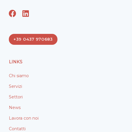
F
L
a
i
c
n
e
k
+39 0437 970683
b
e
o
d
o
i
LINKS
k
n
Chi siamo
Servizi
Settori
News
Lavora con noi
Contatti