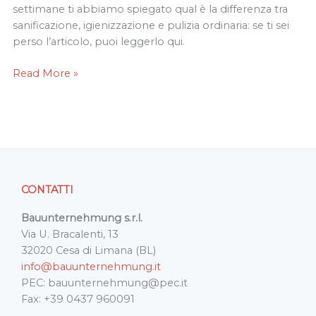
a
settimane ti abbiamo spiegato qual è la differenza tra
perossido
sanificazione, igienizzazione e pulizia ordinaria: se ti sei
di
perso l’articolo, puoi leggerlo qui.
idrogeno
Read More »
CONTATTI
Bauunternehmung s.r.l.
Via U. Bracalenti, 13
32020 Cesa di Limana (BL)
info@bauunternehmung.it
PEC: bauunternehmung@pec.it
Fax: +39 0437 960091