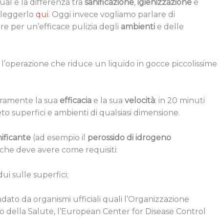
al è la differenza tra
sanificazione
,
igienizzazione
e
i leggerlo
qui
. Oggi invece vogliamo parlare di
e per un’efficace pulizia degli
ambienti
e delle
’operazione che riduce un liquido in gocce piccolissime
uramente la sua
efficacia
e la sua
velocità
: in 20 minuti
to superfici e ambienti di qualsiasi dimensione.
ificante
(ad esempio il
perossido di idrogeno
, che deve avere come requisiti:
dui sulle superfici;
ndato da organismi ufficiali quali l’Organizzazione
ro della Salute, l’European Center for Disease Control