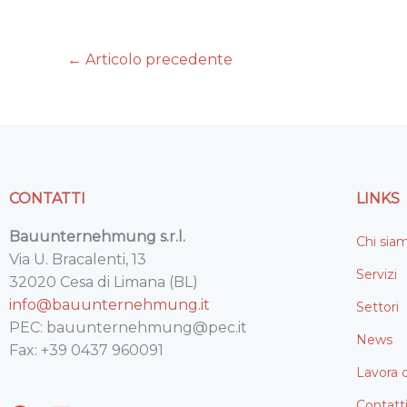
c
i
n
a
a
e
t
k
i
t
←
Articolo precedente
b
t
e
l
s
o
e
d
A
o
r
I
p
k
n
p
CONTATTI
LINKS
Bauunternehmung s.r.l.
Chi sia
Via U. Bracalenti, 13
Servizi
32020 Cesa di Limana (BL)
info@bauunternehmung.it
Settori
PEC: bauunternehmung@pec.it
News
Fax: +39 0437 960091
Lavora 
Contatt