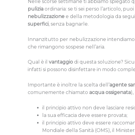
Nelle scorse settimane ti abbiamo spiegato qu
pulizia
ordinaria: se ti sei perso l’articolo, puo
nebulizzazione
e della metodologia da seguir
superfici
, senza bagnarle.
Innanzitutto per nebulizzazione intendiamo l
che rimangono sospese nell’aria.
Qual è il
vantaggio
di questa soluzione? Sic
infatti si possono disinfettare in modo comple
Importante è inoltre la scelta dell’
agente san
comunemente chiamato
acqua ossigenata
)
il principio attivo non deve lasciare resi
la sua efficacia deve essere provata;
il principio attivo deve essere raccoma
Mondiale della Sanità (OMS), il Ministe