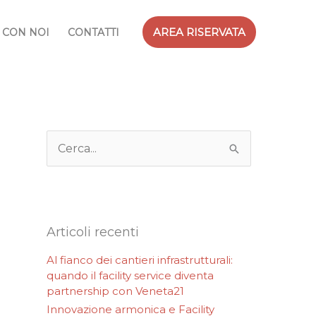
AREA RISERVATA
 CON NOI
CONTATTI
C
e
r
c
a
:
Articoli recenti
Al fianco dei cantieri infrastrutturali:
quando il facility service diventa
partnership con Veneta21
Innovazione armonica e Facility