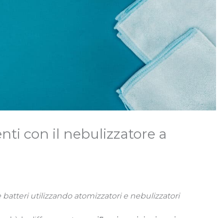
nti con il nebulizzatore a
tteri utilizzando atomizzatori e nebulizzatori