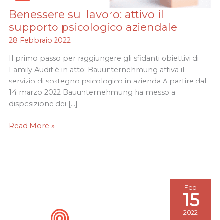
Benessere sul lavoro: attivo il
Benessere
sul
supporto psicologico aziendale
lavoro:
28 Febbraio 2022
attivo
il
Il primo passo per raggiungere gli sfidanti obiettivi di
supporto
Family Audit è in atto: Bauunternehmung attiva il
psicologico
servizio di sostegno psicologico in azienda A partire dal
aziendale
14 marzo 2022 Bauunternehmung ha messo a
disposizione dei […]
Read More »
Feb
15
2022