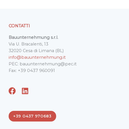
CONTATTI
Bauunternehmung s.r.l.
Via U. Bracalenti, 13
32020 Cesa di Limana (BL)
info@bauunternehmung.it
PEC: bauunternehmung@pec.it
Fax: +39 0437 960091
F
L
a
i
c
n
e
k
+39 0437 970683
b
e
o
d