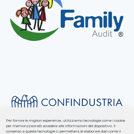
Per fornire le migliori esperienze, utilizziamo tecnologie come i cookie
per memorizzare e/o accedere alle informazioni del dispositivo. Il
consenso a queste tecnologie ci permetterà di elaborare dati come il