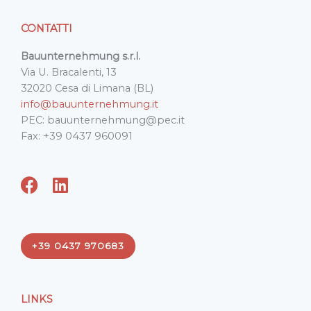
CONTATTI
Bauunternehmung s.r.l.
Via U. Bracalenti, 13
32020 Cesa di Limana (BL)
info@bauunternehmung.it
PEC: bauunternehmung@pec.it
Fax: +39 0437 960091
F
L
a
i
c
n
e
k
+39 0437 970683
b
e
o
d
o
i
LINKS
k
n