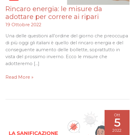
Rincaro energia: le misure da
Rincaro
energia:
adottare per correre ai ripari
le
19 Ottobre 2022
misure
da
Una delle questioni all’ordine del giorno che preoccupa
adottare
di più oggi gli italiani è quello del rincaro energia e del
per
conseguente aumento delle bollette, soprattutto in
correre
vista del prossimo inverno. Ecco le misure che
ai
adotteremo […]
ripari
Read More »
Ott
5
2022