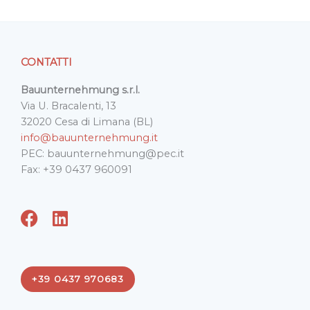
CONTATTI
Bauunternehmung s.r.l.
Via U. Bracalenti, 13
32020 Cesa di Limana (BL)
info@bauunternehmung.it
PEC: bauunternehmung@pec.it
Fax: +39 0437 960091
F
L
a
i
c
n
e
k
+39 0437 970683
b
e
o
d