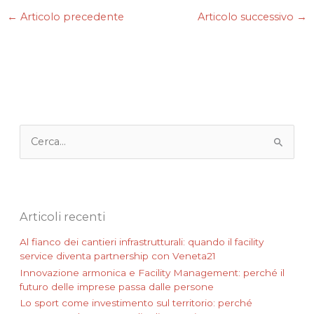
e
t
k
i
t
←
Articolo precedente
Articolo successivo
→
b
t
e
l
s
o
e
d
A
o
r
I
p
k
n
p
C
e
r
c
a
:
Articoli recenti
Al fianco dei cantieri infrastrutturali: quando il facility
service diventa partnership con Veneta21
Innovazione armonica e Facility Management: perché il
futuro delle imprese passa dalle persone
Lo sport come investimento sul territorio: perché