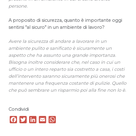
persone.
A proposito di sicurezza, quanto è importante oggi
sentirsi “al sicuro” in un ambiente di lavoro?
Avere la sicurezza di andare a lavorare in un
ambiente pulito e sanificato è sicuramente un
aspetto che ha assunto una grande importanza.
Bisogna inoltre considerare che, nel caso in cui un
ufficio o un intero reparto sia costretto a casa, i costi
dell’intervento saranno sicuramente più onerosi che
mantenere una frequenza costante di pulizie. Quello
che può sembrare un risparmio poi alla fine non lo è.
Condividi
F
T
L
E
W
a
w
i
m
h
c
i
n
a
a