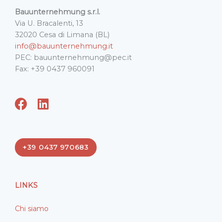
Bauunternehmung s.r.l.
Via U. Bracalenti, 13
32020 Cesa di Limana (BL)
info@bauunternehmung.it
PEC: bauunternehmung@pec.it
Fax: +39 0437 960091
F
L
a
i
c
n
e
k
+39 0437 970683
b
e
o
d
o
i
LINKS
k
n
Chi siamo