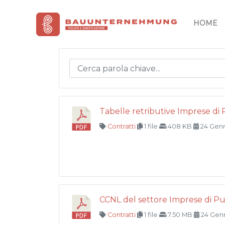
Vai
al
HOME
contenuto
Tabelle retributive Imprese di Pu
Contratti
1 file
408 KB
24 Gen
CCNL del settore Imprese di Puli
Contratti
1 file
7.50 MB
24 Gen