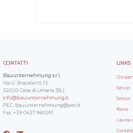
CONTATTI
LINKS
Bauunternehmung s.r.l.
Chi sia
Via U. Bracalenti, 13
Servizi
32020 Cesa di Limana (BL)
info@bauunternehmung.it
Settori
PEC: bauunternehmung@pec.it
News
Fax: +39 0437 960091
Lavora 
Contatt