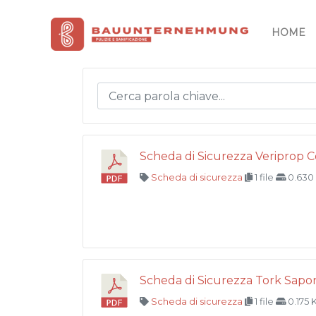
Vai
al
HOME
contenuto
Scheda di Sicurezza Veriprop 
Scheda di sicurezza
1 file
0.630
Scheda di Sicurezza Tork Sapo
Scheda di sicurezza
1 file
0.175