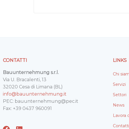
CONTATTI
LINKS
Bauunternehmung s.r.l.
Chi sia
Via U. Bracalenti, 13
Servizi
32020 Cesa di Limana (BL)
info@bauunternehmung.it
Settori
PEC: bauunternehmung@pec.it
News
Fax: +39 0437 960091
Lavora 
Contatt
F
L