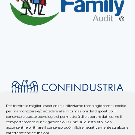
Per fornire le migliori esperienze, utilizziamo tecnologie come i cookie
per memorizzare e/o accedere alle informazioni del dispositivo. Il
consenso a queste tecnologie ci permetterà di elaborare dati come il
comportamento di navigazione o ID unici su questo sito. Non
acconsentire o ritirare il consenso può influire negativamente su alcune
caratteristiche e funzioni.