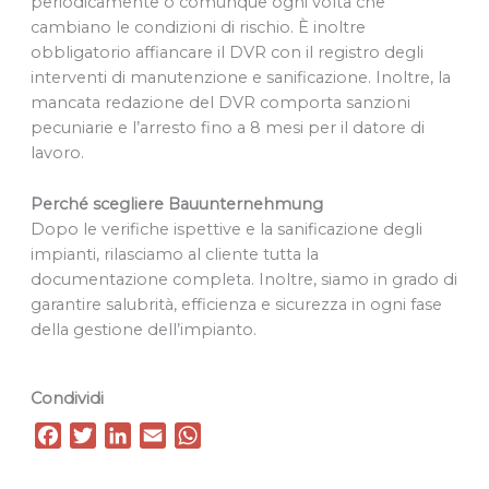
periodicamente o comunque ogni volta che
cambiano le condizioni di rischio. È inoltre
obbligatorio affiancare il DVR con il registro degli
interventi di manutenzione e sanificazione. Inoltre, la
mancata redazione del DVR comporta sanzioni
pecuniarie e l’arresto fino a 8 mesi per il datore di
lavoro.
Perché scegliere Bauunternehmung
Dopo le verifiche ispettive e la sanificazione degli
impianti, rilasciamo al cliente tutta la
documentazione completa. Inoltre, siamo in grado di
garantire salubrità, efficienza e sicurezza in ogni fase
della gestione dell’impianto.
Condividi
F
T
L
E
W
a
w
i
m
h
c
i
n
a
a