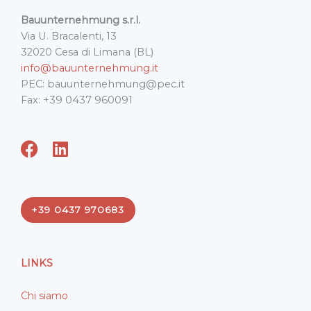
Bauunternehmung s.r.l.
Via U. Bracalenti, 13
32020 Cesa di Limana (BL)
info@bauunternehmung.it
PEC: bauunternehmung@pec.it
Fax: +39 0437 960091
F
L
a
i
c
n
e
k
+39 0437 970683
b
e
o
d
o
i
LINKS
k
n
Chi siamo