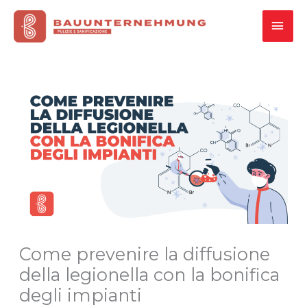
Vai
MEN
al
contenuto
PRI
Come prevenire la diffusione
della legionella con la bonifica
degli impianti