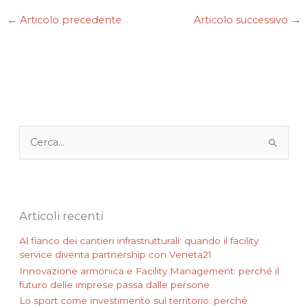
e
t
k
i
t
←
Articolo precedente
Articolo successivo
→
b
t
e
l
s
o
e
d
A
o
r
I
p
k
n
p
C
e
r
c
a
:
Articoli recenti
Al fianco dei cantieri infrastrutturali: quando il facility
service diventa partnership con Veneta21
Innovazione armonica e Facility Management: perché il
futuro delle imprese passa dalle persone
Lo sport come investimento sul territorio: perché