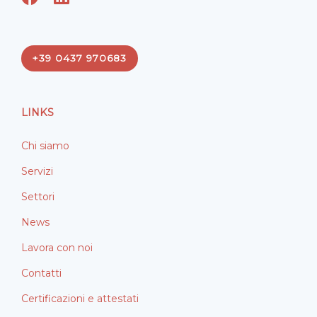
a
i
c
n
e
k
+39 0437 970683
b
e
o
d
o
i
LINKS
k
n
Chi siamo
Servizi
Settori
News
Lavora con noi
Contatti
Certificazioni e attestati