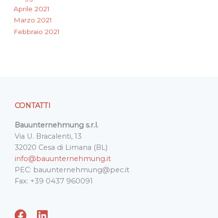
Aprile 2021
Marzo 2021
Febbraio 2021
CONTATTI
Bauunternehmung s.r.l.
Via U. Bracalenti, 13
32020 Cesa di Limana (BL)
info@bauunternehmung.it
PEC: bauunternehmung@pec.it
Fax: +39 0437 960091
F
L