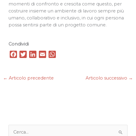
momenti di confronto e crescita come questo, per
costruire insieme un ambiente di lavoro sempre più
umano, collaborativo e inclusivo, in cui ogni persona
possa sentirsi parte di un progetto comune.
Condividi
F
T
L
E
W
a
w
i
m
h
c
i
n
a
a
e
t
k
i
t
←
Articolo precedente
Articolo successivo
→
b
t
e
l
s
o
e
d
A
o
r
I
p
k
n
p
C