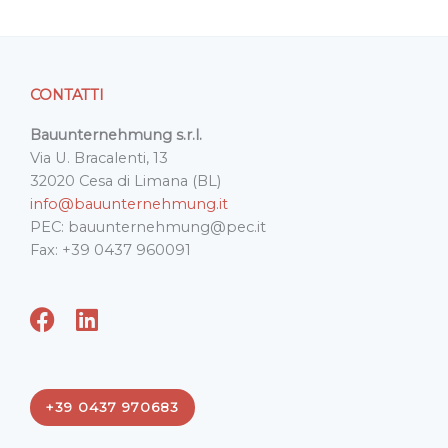
CONTATTI
Bauunternehmung s.r.l.
Via U. Bracalenti, 13
32020 Cesa di Limana (BL)
info@bauunternehmung.it
PEC: bauunternehmung@pec.it
Fax: +39 0437 960091
F
L
a
i
c
n
e
k
+39 0437 970683
b
e
o
d