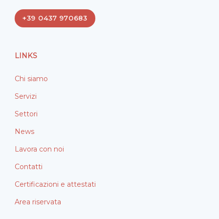
e
k
+39 0437 970683
b
e
o
d
o
i
LINKS
k
n
Chi siamo
Servizi
Settori
News
Lavora con noi
Contatti
Certificazioni e attestati
Area riservata