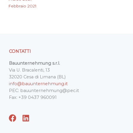
Febbraio 2021
CONTATTI
Bauunternehmung s.r.l.
Via U. Bracalenti, 13
32020 Cesa di Limana (BL)
info@bauunternehmung.it
PEC: bauunternehmung@pec.it
Fax: +39 0437 960091
F
L
a
i
c
n