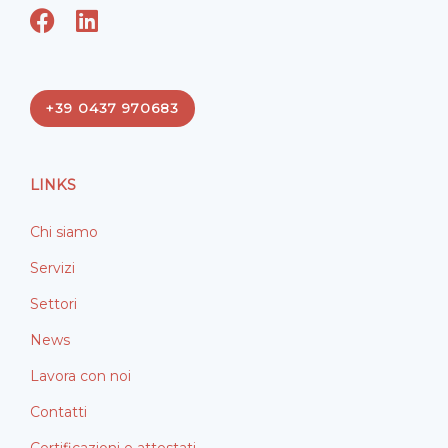
F
L
a
i
c
n
e
k
+39 0437 970683
b
e
o
d
o
i
LINKS
k
n
Chi siamo
Servizi
Settori
News
Lavora con noi
Contatti
Certificazioni e attestati