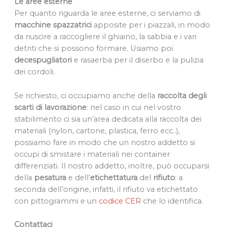
Le aree esterne
Per quanto riguarda le aree esterne, ci serviamo di
macchine spazzatrici
apposite per i piazzali, in modo
da riuscire a raccogliere il ghiaino, la sabbia e i vari
detriti che si possono formare. Usiamo poi
decespugliatori
e rasaerba per il diserbo e la pulizia
dei cordoli.
Se richiesto, ci occupiamo anche della
raccolta degli
scarti di lavorazione
: nel caso in cui nel vostro
stabilimento ci sia un’area dedicata alla raccolta dei
materiali (nylon, cartone, plastica, ferro ecc..),
possiamo fare in modo che un nostro addetto si
occupi di smistare i materiali nei container
differenziati. Il nostro addetto, inoltre, può occuparsi
della
pesatura
e dell’
etichettatura
del
rifiuto
: a
seconda dell’origine, infatti, il rifiuto va etichettato
con pittogrammi e un
codice CER
che lo identifica.
Contattaci