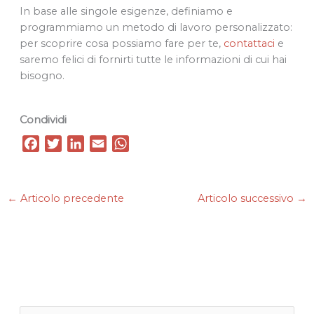
In base alle singole esigenze, definiamo e
programmiamo un metodo di lavoro personalizzato:
per scoprire cosa possiamo fare per te,
contattaci
e
saremo felici di fornirti tutte le informazioni di cui hai
bisogno.
Condividi
F
T
L
E
W
a
w
i
m
h
c
i
n
a
a
e
t
k
i
t
←
Articolo precedente
Articolo successivo
→
b
t
e
l
s
o
e
d
A
o
r
I
p
k
n
p