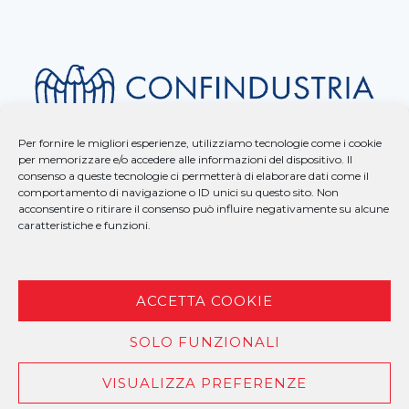
Per fornire le migliori esperienze, utilizziamo tecnologie come i cookie
per memorizzare e/o accedere alle informazioni del dispositivo. Il
consenso a queste tecnologie ci permetterà di elaborare dati come il
comportamento di navigazione o ID unici su questo sito. Non
acconsentire o ritirare il consenso può influire negativamente su alcune
caratteristiche e funzioni.
ACCETTA COOKIE
SOLO FUNZIONALI
COPYRIGHT © 2025 BAUUNTERNEHMUNG – P.I. 00958260259 –
PRIVACY
| MADE BY
LARIN
VISUALIZZA PREFERENZE