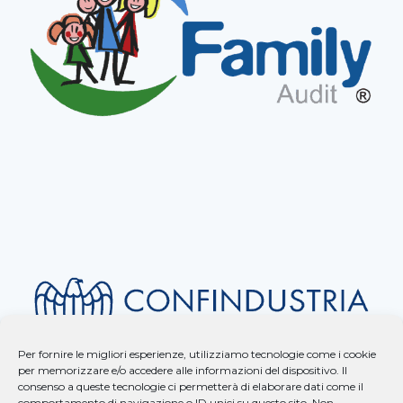
Per fornire le migliori esperienze, utilizziamo tecnologie come i cookie
per memorizzare e/o accedere alle informazioni del dispositivo. Il
consenso a queste tecnologie ci permetterà di elaborare dati come il
comportamento di navigazione o ID unici su questo sito. Non