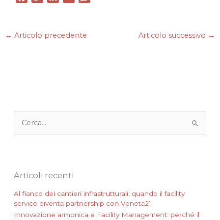
a
w
i
m
h
c
i
n
a
a
e
t
k
i
t
←
Articolo precedente
Articolo successivo
→
b
t
e
l
s
o
e
d
A
o
r
I
p
k
n
p
C
e
r
c
a
:
Articoli recenti
Al fianco dei cantieri infrastrutturali: quando il facility
service diventa partnership con Veneta21
Innovazione armonica e Facility Management: perché il