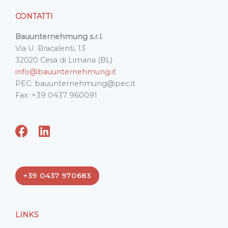
CONTATTI
Bauunternehmung s.r.l.
Via U. Bracalenti, 13
32020 Cesa di Limana (BL)
info@bauunternehmung.it
PEC: bauunternehmung@pec.it
Fax: +39 0437 960091
F
L
a
i
c
n
e
k
+39 0437 970683
b
e
o
d
o
i
LINKS
k
n