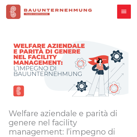
Vai
MEN
al
contenuto
PRI
Welfare aziendale e parità di
genere nel facility
management: l’impegno di