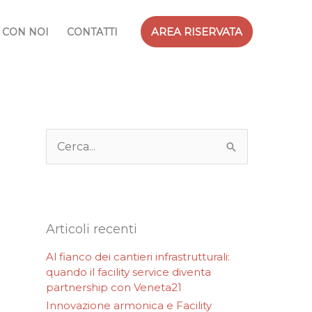
AREA RISERVATA
 CON NOI
CONTATTI
C
e
r
c
a
:
Articoli recenti
Al fianco dei cantieri infrastrutturali:
quando il facility service diventa
partnership con Veneta21
Innovazione armonica e Facility