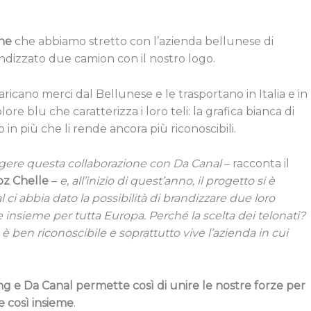
ine
che abbiamo stretto con l’azienda bellunese di
andizzato due camion con il nostro logo.
aricano merci dal Bellunese e le trasportano in Italia e in
ore blu che caratterizza i loro teli: la grafica bianca di
più che li rende ancora più riconoscibili.
gere questa collaborazione con Da Canal
– racconta il
oz Chelle
–
e, all’inizio di quest’anno, il progetto si è
 ci abbia dato la possibilità di brandizzare due loro
e insieme per tutta Europa. Perché la scelta dei telonati?
 è ben riconoscibile e soprattutto vive l’azienda in cui
e Da Canal permette così di unire le nostre forze per
e così insieme
.