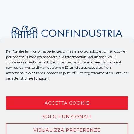
Per fornire le migliori esperienze, utilizziamo tecnologie come i cookie
per memorizzare e/o accedere alle informazioni del dispositivo. Il
consenso a queste tecnologie ci permetterà di elaborare dati come il
comportamento di navigazione o ID unici su questo sito. Non
acconsentire o ritirare il consenso può influire negativamente su alcune
caratteristiche e funzioni.
ACCETTA COOKIE
SOLO FUNZIONALI
COPYRIGHT © 2025 BAUUNTERNEHMUNG – P.I. 00958260259 –
PRIVACY
| MADE BY
LARIN
VISUALIZZA PREFERENZE