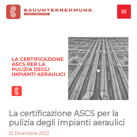
Vai
MEN
al
contenuto
PRI
La certificazione ASCS per la
pulizia degli impianti aeraulici
22 Dicembre 2022