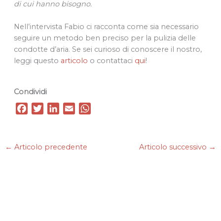
di cui hanno bisogno.
Nell’intervista Fabio ci racconta come sia necessario
seguire un metodo ben preciso per la pulizia delle
condotte d’aria. Se sei curioso di conoscere il nostro,
leggi questo
articolo
o contattaci
qui
!
Condividi
F
T
L
E
W
a
w
i
m
h
c
i
n
a
a
e
t
k
i
t
←
Articolo precedente
Articolo successivo
→
b
t
e
l
s
o
e
d
A
o
r
I
p
k
n
p