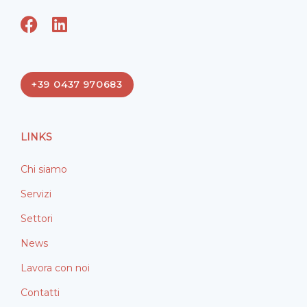
F
L
a
i
c
n
e
k
+39 0437 970683
b
e
o
d
o
i
LINKS
k
n
Chi siamo
Servizi
Settori
News
Lavora con noi
Contatti