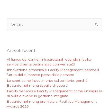
k
n
p
C
e
r
c
a
:
Articoli recenti
Al fianco dei cantieri infrastrutturali: quando il facility
service diventa partnership con Veneta21
Innovazione armonica e Facility Management: perché il
futuro delle imprese passa dalle persone
Lo sport come investimento sul territorio: perché
Bauunternehmung sceglie di esserci
Facility Services e Facility Management: come un’impresa
di pulizie evolve in gestione integrata
Bauunternehmung premiata ai Facilities Management
Awards 2026