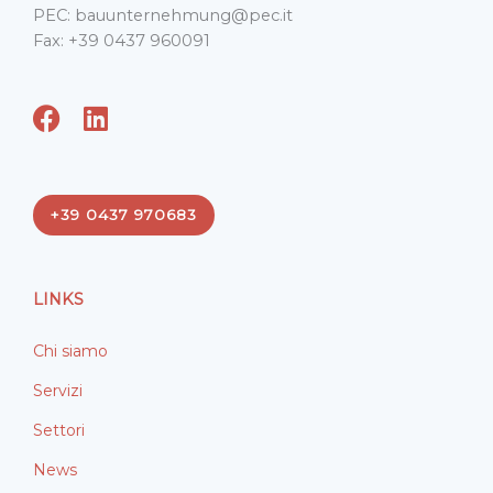
PEC: bauunternehmung@pec.it
Fax: +39 0437 960091
F
L
a
i
c
n
e
k
+39 0437 970683
b
e
o
d
o
i
LINKS
k
n
Chi siamo
Servizi
Settori
News