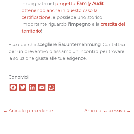
impegnata nel
progetto
Family Audit
,
ottenendo anche in questo caso la
certificazione
, e possiede uno storico
importante riguardo
l’impegno
e la
crescita
del
territorio
!
Ecco perché
scegliere Bauunternehmung
! Contattaci
per un preventivo o fissiamo un incontro per trovare
la soluzione giusta alle tue esigenze.
Condividi
F
T
L
E
W
a
w
i
m
h
c
i
n
a
a
e
t
k
i
t
←
Articolo precedente
Articolo successivo
→
b
t
e
l
s
o
e
d
A
o
r
I
p