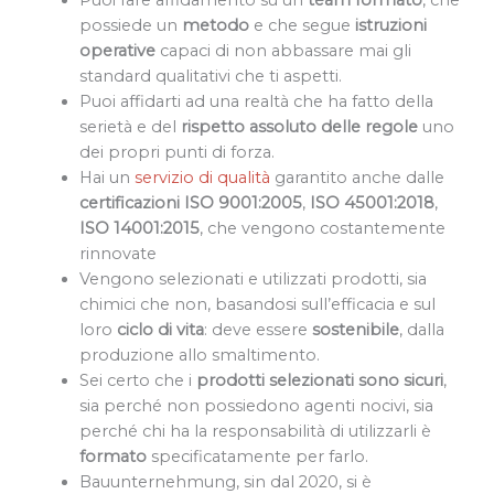
Puoi fare affidamento su un
team
formato
, che
possiede un
metodo
e che segue
istruzioni
operative
capaci di non abbassare mai gli
standard qualitativi che ti aspetti.
Puoi affidarti ad una realtà che ha fatto della
serietà e del
rispetto assoluto delle regole
uno
dei propri punti di forza.
Hai un
servizio di qualità
garantito anche dalle
certificazioni
ISO 9001:2005
,
ISO 45001:2018
,
ISO 14001:2015
, che vengono costantemente
rinnovate
Vengono selezionati e utilizzati prodotti, sia
chimici che non, basandosi sull’efficacia e sul
loro
ciclo di vita
: deve essere
sostenibile
, dalla
produzione allo smaltimento.
Sei certo che i
prodotti selezionati sono sicuri
,
sia perché non possiedono agenti nocivi, sia
perché chi ha la responsabilità di utilizzarli è
formato
specificatamente per farlo.
Bauunternehmung, sin dal 2020, si è