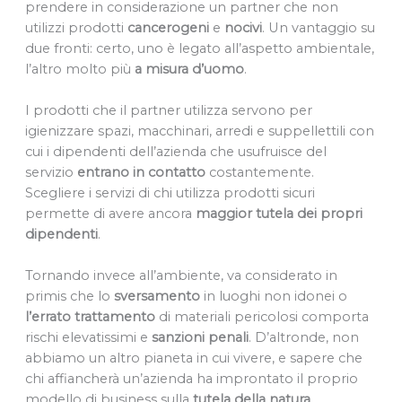
prendere in considerazione un partner che non
utilizzi prodotti
cancerogeni
e
nocivi
. Un vantaggio su
due fronti: certo, uno è legato all’aspetto ambientale,
l’altro molto più
a misura d’uomo
.
I prodotti che il partner utilizza servono per
igienizzare spazi, macchinari, arredi e suppellettili con
cui i dipendenti dell’azienda che usufruisce del
servizio
entrano in
contatto
costantemente.
Scegliere i servizi di chi utilizza prodotti sicuri
permette di avere ancora
maggior tutela dei propri
dipendenti
.
Tornando invece all’ambiente, va considerato in
primis che lo
sversamento
in luoghi non idonei o
l’errato
trattamento
di materiali pericolosi comporta
rischi elevatissimi e
sanzioni
penali
. D’altronde, non
abbiamo un altro pianeta in cui vivere, e sapere che
chi affiancherà un’azienda ha improntato il proprio
modello di business sulla
tutela della natura